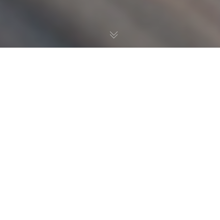
ВАЛЬЦЮВАННЯ
ЛИСТОВОГО МЕТАЛУ
у форму циліндра або конуса
Комплексне металообробне підприємство “LaserBend”
надає
послуги з вальцювання листового металу. Це операція холодної
деформації, при якій метал отримує форму циліндра або конуса.
Листовий метал пропускається через валки вальцовочной машини
в результаті чого лист набуває потрібну форму, яка може бути
використана для вирішення будь-яких стандартних і